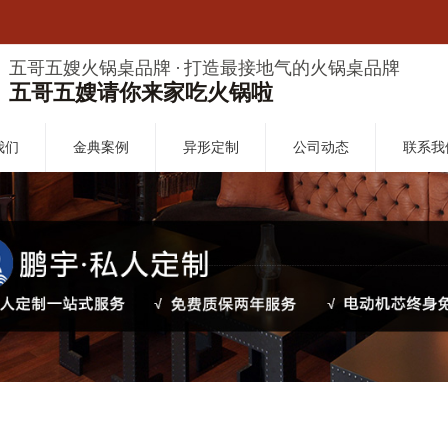
五哥五嫂火锅桌品牌 · 打造最接地气的火锅桌品牌
五哥五嫂请你来家吃火锅啦
我们
金典案例
异形定制
公司动态
联系我